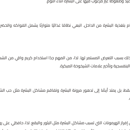
د وضغوطًا غير مرغوب فيها على البشرة أثناء النوم.
ام بتغذية البشرة من الداخل. اتبعي نظامًا غذائيًا متوازنًا يشمل الفواكه والخضر
وذلك بسبب التعرض المستمر لها. لذا، من المهم جدًا استخدام كريم واقي من ال
البنفسجية وتأخير علامات الشيخوخة المبكرة.
فقط، بل يمتد أيضًا إلى تدهور مرونة البشرة وتفاقم مشاكل البشرة مثل حب الش
 إفراز الهرمونات التي تسبب مشاكل البشرة مثل البثور والبقع. لذا، حافظي على رو