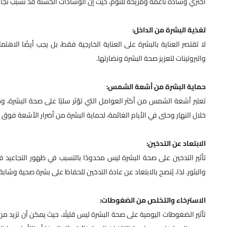
اختري وسادة ناعمة ومريحة للنوم، حيث إن الوسادات الخشنة قد تسبب تجاعي
تغذية البشرة من الداخل:
لا تقتصر العناية بالبشرة على العناية الخارجية فقط، بل يجب أيضًا الاهتم
والبروتينات لتعزيز صحة البشرة ونضارتها.
حماية البشرة من أشعة الشمس:
تعتبر أشعة الشمس من أكثر العوامل التي تؤثر سلبًا على صحة البشرة، 
خلال النهار وحتى في الأيام الغائمة، لحماية البشرة من أضرار الأشعة فوق 
الابتعاد عن التدخين:
تأثير التدخين على صحة البشرة ليس محدودًا بالتسبب في ظهور التجاعيد 
والبثور. لذا، يُنصح بالابتعاد عن عادة التدخين للحفاظ على بشرة صحية وشابة.
الاسترخاء والتخلص من الضغوطات:
تأثير الضغوطات اليومية على صحة البشرة ليس قليلًا، حيث يمكن أن تزيد من