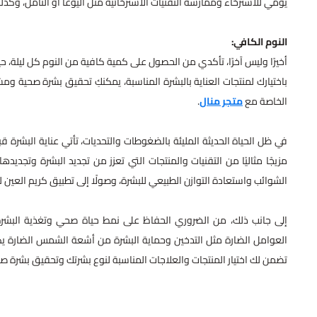
يومي للاسترخاء وممارسة التقنيات الاسترخائية مثل اليوغا أو التأمل، وك
النوم الكافي:
أخيرًا وليس آخرًا، تأكدي من الحصول على كمية كافية من النوم كل ليلة، حيث
باختيارك لمنتجات العناية بالبشرة المناسبة، يمكنكِ تحقيق بشرة صحية وم
الخاصة مع
متجر منال
.
في ظل الحياة الحديثة المليئة بالضغوطات والتحديات، تأتي عناية البشرة
مزيجًا مثاليًا من التقنيات والمنتجات التي تعزز من تجديد البشرة وتجديدها
الشوائب واستعادة التوازن الطبيعي للبشرة، وصولًا إلى تطبيق كريم العين 
إلى جانب ذلك، من الضروري الحفاظ على نمط حياة صحي وتغذية البشرة 
العوامل الضارة مثل التدخين وحماية البشرة من أشعة الشمس الضارة يكمل ا
تضمن لك اختيار المنتجات والعلاجات المناسبة لنوع بشرتك وتحقيق بشرة 