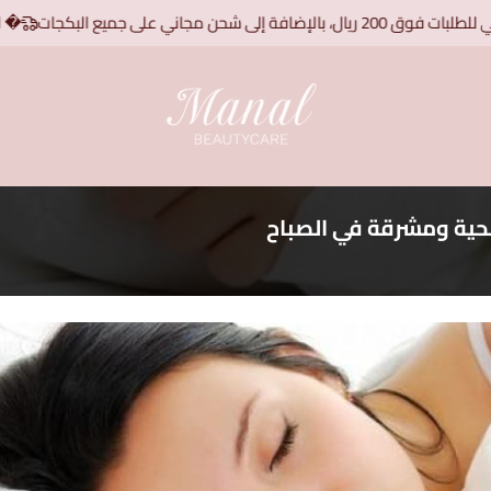
شحن مجاني على جميع البكجات
� اطلبِي ا
منال بيوتي كير | Manal Beauty care
صحية ومشرقة في الصباح