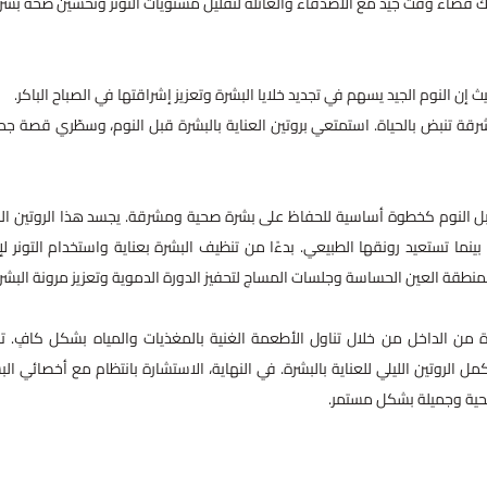
ذلك قضاء وقت جيد مع الأصدقاء والعائلة لتقليل مستويات التوتر وتحسين صحة بشر
 إن النوم الجيد يسهم في تجديد خلايا البشرة وتعزيز إشراقتها في الصباح الباكر.
شرقة تنبض بالحياة. استمتعي بروتين العناية بالبشرة قبل النوم، وسطّري قصة جم
 قبل النوم كخطوة أساسية للحفاظ على بشرة صحية ومشرقة. يجسد هذا الروتين الل
 بينما تستعيد رونقها الطبيعي. بدءًا من تنظيف البشرة بعناية واستخدام التونر لإز
لمنطقة العين الحساسة وجلسات المساج لتحفيز الدورة الدموية وتعزيز مرونة البشر
من الداخل من خلال تناول الأطعمة الغنية بالمغذيات والمياه بشكل كافٍ. ت
لروتين الليلي للعناية بالبشرة. في النهاية، الاستشارة بانتظام مع أخصائي الب
صحية وجميلة بشكل مستمر.