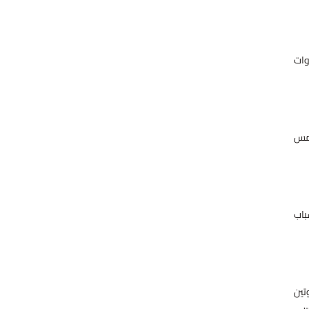
وات
شمس
باب
تين