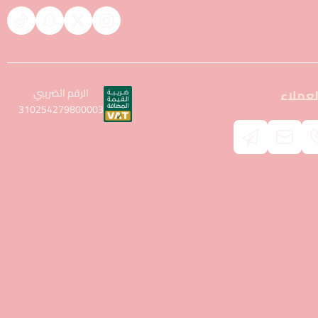
عملاء
الرقم الضريبي
310254279800003