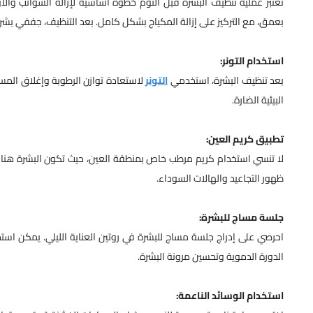
تعتبر عملية تنظيف البشرة قبل النوم خطوة أساسية لإزالة الشوائب والأوس
بعمق، مع التركيز على إزالة المكياج بشكل كامل. بعد التنظيف، جففي ب
استخدام التونر:
بعد تنظيف البشرة، استخدمي
التونر
لاستعادة توازن الرطوبة وإغلاق المسام
البيئية الضارة.
تطبيق كريم العين:
لا تنسي استخدام كريم مرطب خاص بمنطقة العين، حيث تكون البشرة هناك
ظهور التجاعيد والهالات السوداء.
جلسة مساج للبشرة:
احرصي على إدراج جلسة مساج للبشرة في روتين العناية الليلي. يمكن استخدا
الدورة الدموية وتحسين مرونة البشرة.
استخدام الوسائد الناعمة: