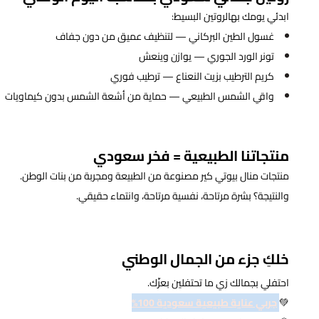
ابدئي يومك بهالروتين البسيط:
غسول الطين البركاني — لتنظيف عميق من دون جفاف
تونر الورد الجوري — يوازن وينعش
كريم الترطيب بزيت النعناع — ترطيب فوري
واقي الشمس الطبيعي — حماية من أشعة الشمس بدون كيماويات
منتجاتنا الطبيعية = فخر سعودي
منتجات منال بيوتي كير مصنوعة من الطبيعة ومجربة من بنات الوطن.
والنتيجة؟ بشرة مرتاحة، نفسية مرتاحة، وانتماء حقيقي.
خلكِ جزء من الجمال الوطني
احتفلي بجمالك زي ما تحتفلين بعزّك.
💚
جربي عناية طبيعية سعودية 100%