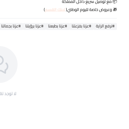
📦 مع توصيل سريع داخل المملكة
🎁 وعروض خاصة لليوم الوطني(
لينك القسم
)
#نرفع الراية
#عزنا بفزعتنا
#عزنا بطبعنا
#عزنا برؤيتنا
#عزنا بجمالنا
لا توجد تق