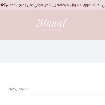
ى شحن مجاني على جميع البكجات
� اطلبِي
منال بيوتي كير | Manal Beauty care
3 سبتمبر 2025