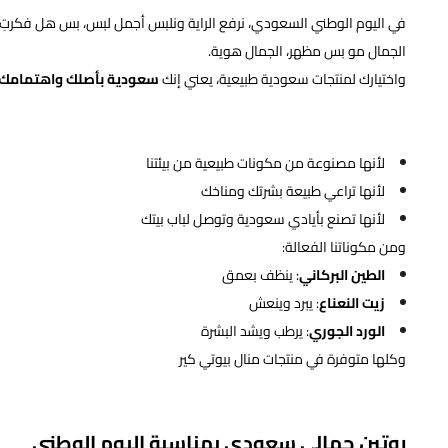
في اليوم الوطني السعودي، نرفع الراية ونلبس أجمل لبس، بس هل فكرتِ 
الجمال مو بس مظهر، الجمال هوية.
واختيارك لمنتجات سعودية طبيعية، يعني إنك
سعودية بأصلك واهتمامك
لأنها مصنوعة من مكونات طبيعية من بيئتنا
لأنها تراعي طبيعة بشرتك ومناخك
لأنها تصنع بأيادي سعودية وتوصل لباب بيتك
ومن مكوناتنا الفعالة:
الطين البركاني
: ينظف بعمق
زيت النعناع
: يبرد وينعش
الورد الجوري
: يرطب ويشد البشرة
وكلها متوفرة في منتجات منال بيوتي كير
روتين جمالي سعودي بمناسبة اليوم الوطني