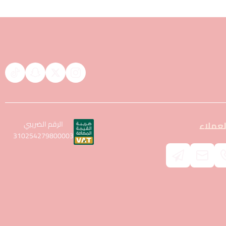
عملاء
الرقم الضريبي
310254279800003